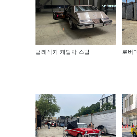
클래식카 캐딜락 스빌
로버
Quick View