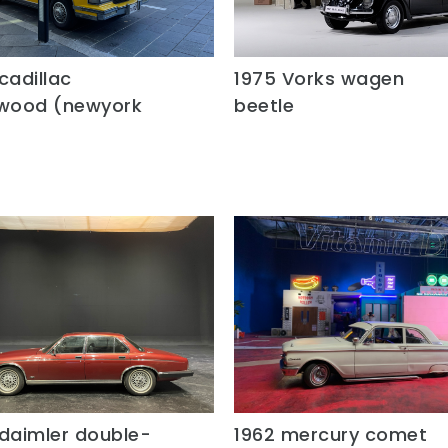
cadillac
1975 Vorks wagen
Quick View
Quick View
twood (newyork
beetle
 daimler double-
1962 mercury comet
Quick View
Quick View