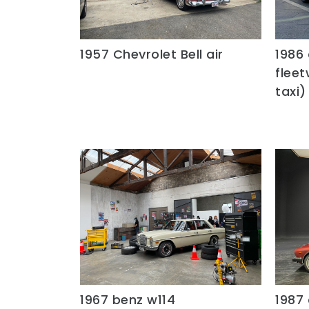
1957 Chevrolet Bell air
1986 
Quick View
flee
taxi)
1967 benz w114
1987
Quick View