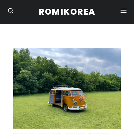
ROMIKOREA
HOME
STUDIO
CONVERTIBLE
SUV / CAMPER
TRUCK / VAN
SEDAN / COUPE
BIKE
PORTFOLIO