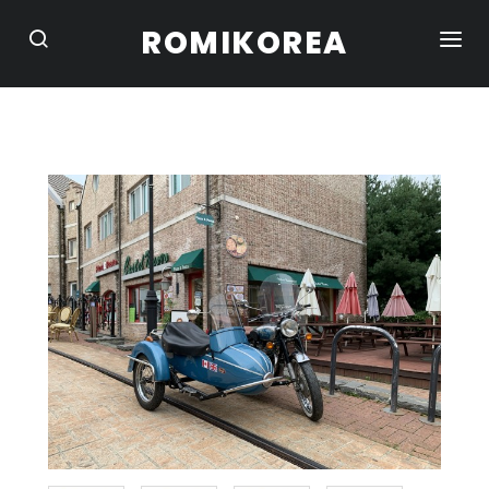
ROMIKOREA
HOME
STUDIO
CONVERTIBLE
SUV / CAMPER
TRUCK / VAN
SEDAN / COUPE
BIKE
PORTFOLIO