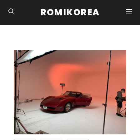
ROMIKOREA
HOME
STUDIO
CONVERTIBLE
SUV / CAMPER
TRUCK / VAN
SEDAN / COUPE
BIKE
PORTFOLIO